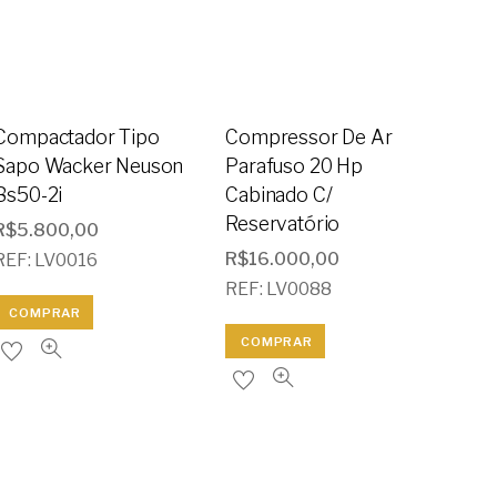
Compactador Tipo
Compressor De Ar
Sapo Wacker Neuson
Parafuso 20 Hp
Bs50-2i
Cabinado C/
Reservatório
R$
5.800,00
R$
16.000,00
REF: LV0016
REF: LV0088
COMPRAR
COMPRAR