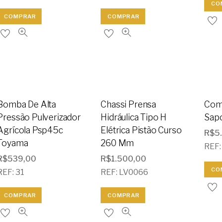
CO
COMPRAR
COMPRAR
Bomba De Alta
Chassi Prensa
Com
Pressão Pulverizador
Hidráulica Tipo H
Sap
Agrícola Psp45c
Elétrica Pistão Curso
R$
5
Toyama
260 Mm
REF:
R$
539,00
R$
1.500,00
CO
REF: 31
REF: LV0066
COMPRAR
COMPRAR