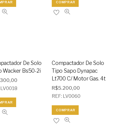
MPRAR
COMPRAR
pactador De Solo
Compactador De Solo
o Wacker Bs50-2i
Tipo Sapo Dynapac
Lt700 C/ Motor Gas. 4t
.300,00
R$
5.200,00
 LV0018
REF: LV0060
MPRAR
COMPRAR