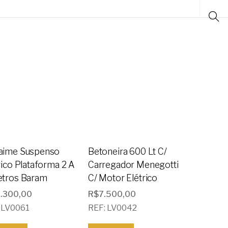
aime Suspenso
Betoneira 600 Lt C/
rico Plataforma 2 A
Carregador Menegotti
etros Baram
C/ Motor Elétrico
1.300,00
R$
7.500,00
 LV0061
REF: LV0042