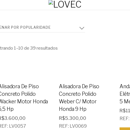
rando 1–10 de 39 resultados
Alisadora De Piso
Alisadora De Piso
And
Concreto Polido
Concreto Polido
Elét
Wacker Motor Honda
Weber C/ Motor
5 M
5,5 Hp
Honda 9 Hp
R$
1
R$
3.600,00
R$
5.300,00
REF:
REF: LV0057
REF: LV0069