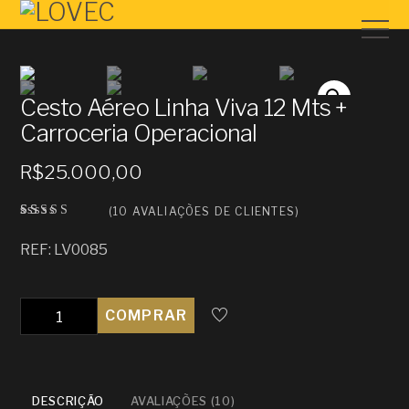
Cesto Aéreo Linha Viva 12 Mts +
Carroceria Operacional
R$
25.000,00
(
10
AVALIAÇÕES DE CLIENTES)
Avalia
10
do
REF: LV0085
como
3.30
de 5,
com
basead
Quantidade
COMPRAR
o em
avalia
ções
de
cliente
s
DESCRIÇÃO
AVALIAÇÕES (10)