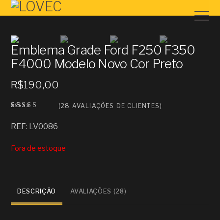
Emblema Grade Ford F250 F350
F4000 Modelo Novo Cor Preto
R$
190,00
(
28
AVALIAÇÕES DE CLIENTES)
Avali
28
ado
REF: LV0086
como
2.96
de 5,
Fora de estoque
com
basea
do em
avalia
ções
de
client
DESCRIÇÃO
AVALIAÇÕES (28)
es