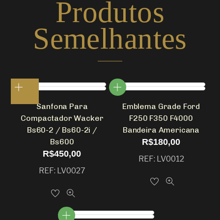
Produtos
Semelhantes
Sanfona Para
Emblema Grade Ford
Compactador Wacker
F250 F350 F4000
Bs60-2 / Bs60-2i /
Bandeira Americana
Bs600
R$
180,00
R$
450,00
REF: LV0012
REF: LV0027