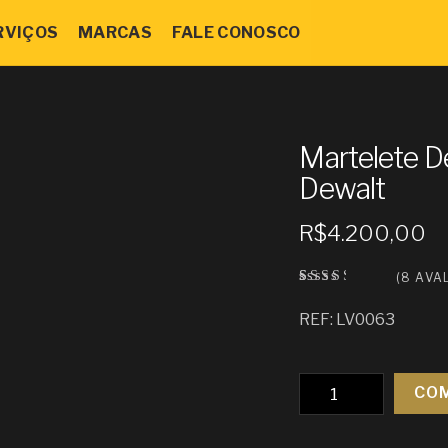
RVIÇOS
MARCAS
FALE CONOSCO
Martelete 
Dewalt
R$
4.200,00
(
8
AVAL
Avali
8
ado
REF: LV0063
como
2.63
de 5,
com
basea
Quantidade
CO
do
em
avali
ações