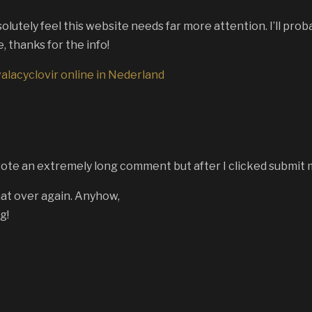
solutely feel this website needs far more attention. I’ll prob
 thanks for the info!
alacyclovir online in Nederland
rote an extremely long comment but after I clicked submit
that over again. Anyhow,
g!