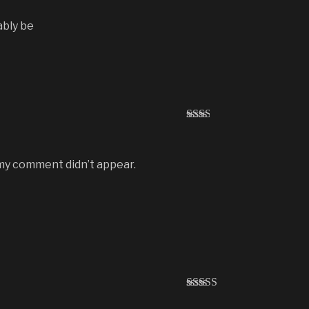
ação
2
de
5
ably be
Avali
ação
2
de
5
 my comment didn’t appear.
Avaliaç