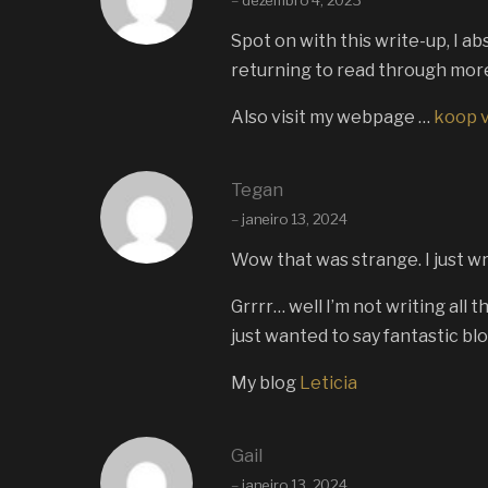
–
dezembro 4, 2023
Spot on with this write-up, I ab
returning to read through more,
Also visit my webpage …
koop v
Tegan
–
janeiro 13, 2024
Wow that was strange. I just w
Grrrr… well I’m not writing all 
just wanted to say fantastic blo
My blog
Leticia
Gail
–
janeiro 13, 2024