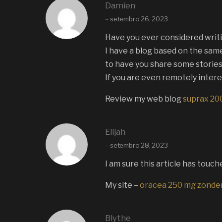
Damien
–
setembro 26, 2023
Have you ever considered writ
I have a blog based on the sam
to have you share some stories
If you are even remotely intere
Review my web blog
suprax 20
Elijah
–
setembro 28, 2023
I am sure this article has touch
My site –
oracea 250 mg zonder
Blythe