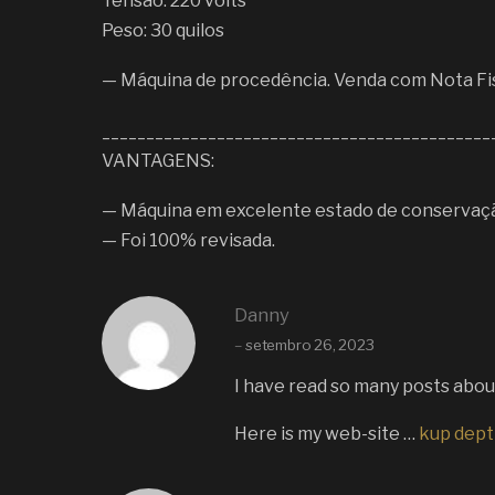
Tensão: 220 volts
Peso: 30 quilos
— Máquina de procedência. Venda com Nota Fi
____________________________________________
VANTAGENS:
— Máquina em excelente estado de conservaç
— Foi 100% revisada.
Danny
–
setembro 26, 2023
I have read so many posts about 
Here is my web-site …
kup dept