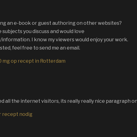
ing an e-book or guest authoring on other websites?
e subjects you discuss and would love
/information. I know my viewers would enjoy your work.
sted, feel free to send me an email.
0 mg op recept in Rotterdam
ed all the internet visitors, its really really nice paragraph 
 recept nodig