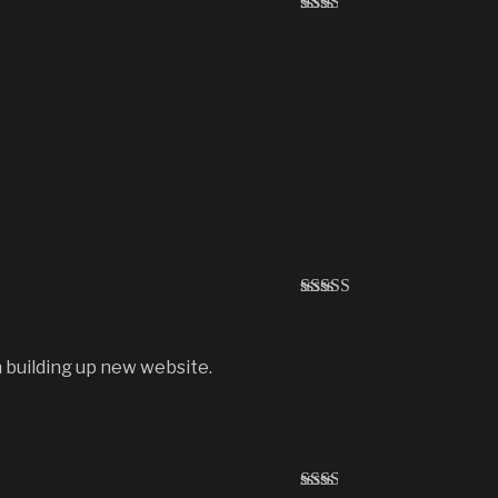
Avali
ação
2
de
5
Avaliaç
ão
3
de
5
on building up new website.