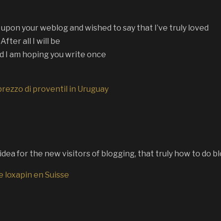
d upon your weblog and wished to say that I’ve truly loved
fter all I will be
nd I am hoping you write once
prezzo di proventil in Uruguay
dea for the new visitors of blogging, that truly how to do b
e loxapin en Suisse