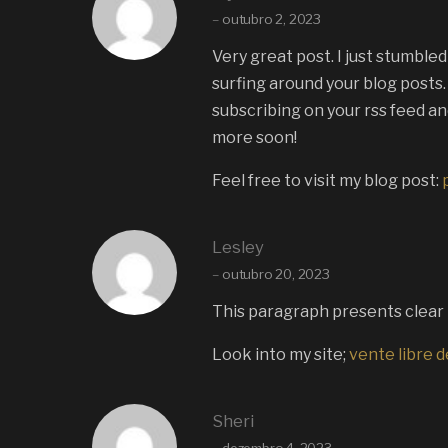
–
outubro 2, 2023
Very great post. I just stumble
surfing around your blog posts. A
subscribing on your rss feed a
more soon!
Feel free to visit my blog post:
Lesley
–
outubro 20, 2023
This paragraph presents clear i
Look into my site;
vente libre d
Sheri