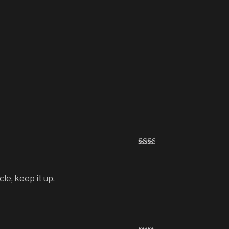
Avali
ação
2
de
5
le, keep it up.