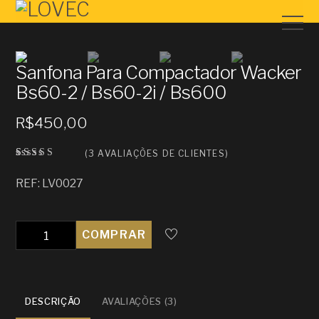
Sanfona Para Compactador Wacker
Bs60-2 / Bs60-2i / Bs600
R$
450,00
(
3
AVALIAÇÕES DE CLIENTES)
Avaliad
3
o como
REF: LV0027
3.67
de
5, com
baseado
em
avaliaç
Quantidade
COMPRAR
ões de
clientes
DESCRIÇÃO
AVALIAÇÕES (3)