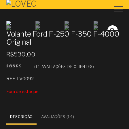
Volante Ford F-250 F-350 F-4000
Original
R$
530,00
(
14
AVALIAÇÕES DE CLIENTES)
Avalia
14
do
REF: LV0092
como
3.07
de 5,
Fora de estoque
com
basead
o em
avalia
ções
de
client
DESCRIÇÃO
AVALIAÇÕES (14)
es