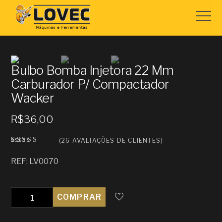
Bulbo Bomba Injetora 22 Mm
Carburador P/ Compactador
Wacker
R$
36,00
(
26
AVALIAÇÕES DE CLIENTES)
Avali
26
ado
REF: LV0070
como
2.92
de 5,
com
basea
Quantidade
COMPRAR
do em
avalia
ções
de