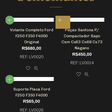
Volante Completo Ford
Peças Sanfona P/
F250 F350 F4000
Compactador Sapo
Original
Csm Cs63 Cs68 Cs73
Nagano
R$
680,00
R$
450,00
REF: LV0020
REF: LV0014
Suporte Placa Ford
F250 F350 F4000
R$
65,00
REF: LV0026