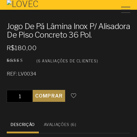
Jogo De Pá Lâmina Inox P/ Alisadora
De Piso Concreto 36 Pol.
R$
180,00
(
6
AVALIAÇÕES DE CLIENTES)
Avaliad
6
o como
REF: LV0034
3.67
de
5, com
baseado
em
avaliaç
Quantidade
COMPRAR
ões de
clientes
DESCRIÇÃO
AVALIAÇÕES (6)